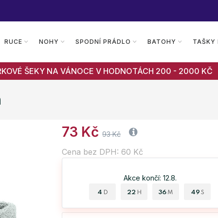
RUCE
NOHY
SPODNÍ PRÁDLO
BATOHY
TAŠKY
RKOVÉ ŠEKY NA VÁNOCE V HODNOTÁCH 200 - 2000 KČ
h
73 Kč
93 Kč
Cena bez DPH: 60 Kč
Akce končí: 12.8.
4
22
36
49
D
H
M
S