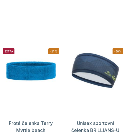
EXTRA
-21%
-50%
Froté čelenka Terry
Unisex sportovní
Myrtle beach
čelenka BRILLIANS-U