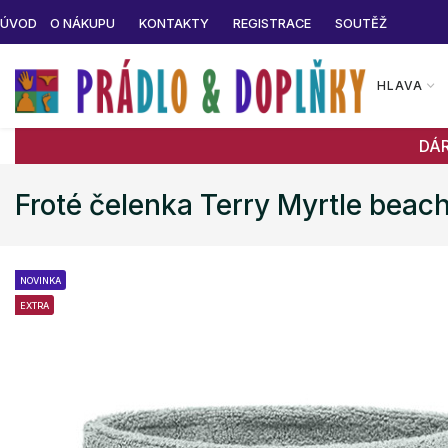
ÚVOD
O NÁKUPU
KONTAKTY
REGISTRACE
SOUTĚŽ
HLAVA
DÁ
Froté čelenka Terry Myrtle beac
NOVINKA
EXTRA