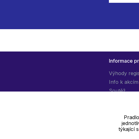
Informace p
Výhody regi
Info k akcím
Soutěž
Pradlo
jednot
Dodavatel
týkající
SOLEDO, s.r.o. IČ: 29298679