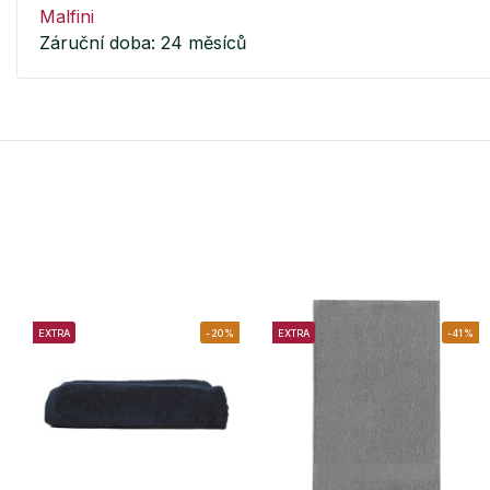
Malfini
Záruční doba: 24 měsíců
EXTRA
-20%
EXTRA
-41%