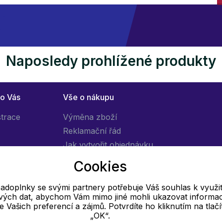
Naposledy prohlížené produkty
ro Vás
Vše o nákupu
strace
Výměna zboží
Reklamační řád
Jak vytvořit objednávku
Obchodní podmínky
Cookies
Doprava
adoplnky se svými partnery potřebuje Váš souhlas k využit
livých dat, abychom Vám mimo jiné mohli ukazovat informa
E-mail
 se Vašich preferencí a zájmů. Potvrdíte ho kliknutím na tlačí
„OK“.
Online