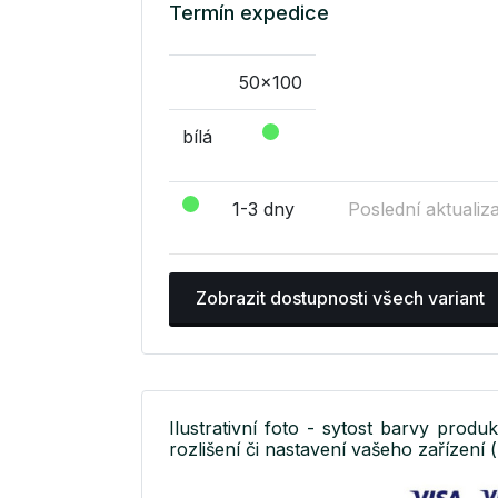
Termín expedice
50x100
bílá
1-3 dny
Poslední aktualiz
Zobrazit dostupnosti všech variant
Ilustrativní foto - sytost barvy produ
rozlišení či nastavení vašeho zařízení (