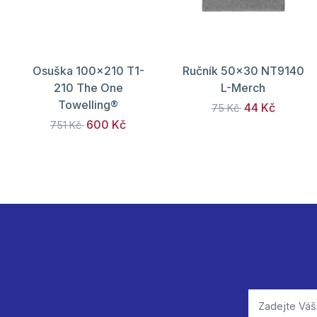
Osuška 100x210 T1-
Ručník 50x30 NT9140
210 The One
L-Merch
Towelling®
44 Kč
75 Kč
600 Kč
751 Kč