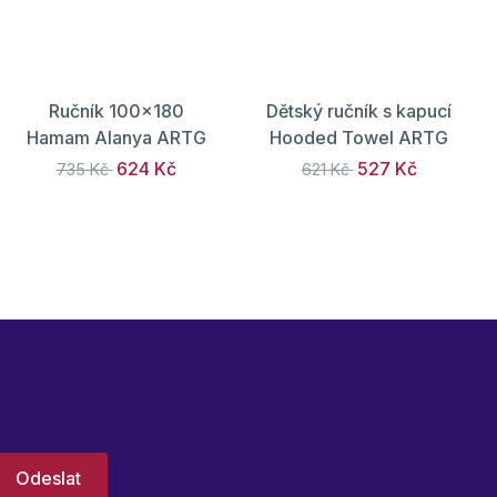
Ručník 100x180
Dětský ručník s kapucí
Hamam Alanya ARTG
Hooded Towel ARTG
624 Kč
527 Kč
735 Kč
621 Kč