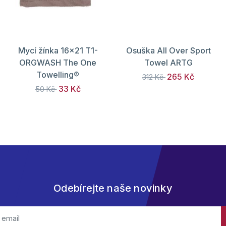
Mycí žínka 16x21 T1-
Osuška All Over Sport
ORGWASH The One
Towel ARTG
Towelling®
265 Kč
312 Kč
33 Kč
50 Kč
Odebírejte naše novinky