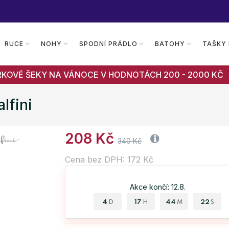
RUCE
NOHY
SPODNÍ PRÁDLO
BATOHY
TAŠKY
RKOVÉ ŠEKY NA VÁNOCE V HODNOTÁCH 200 - 2000 KČ
lfini
208 Kč
340 Kč
Cena bez DPH: 172 Kč
Akce končí: 12.8.
4
17
44
21
D
H
M
S