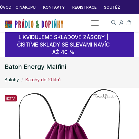
ÚVOD
O NÁKUPU
KONTAKTY
REGISTRACE
SOUTĚŽ
LIKVIDUJEME SKLADOVÉ ZÁSOBY |
ČISTÍME SKLADY SE SLEVAMI NAVÍC
AŽ 40 %
Batoh Energy Malfini
Batohy
Batohy do 10 litrů
EXTRA