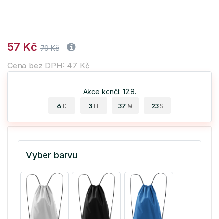
57 Kč
79 Kč
Cena bez DPH: 47 Kč
Akce končí: 12.8.
6
3
37
23
D
H
M
S
Vyber barvu