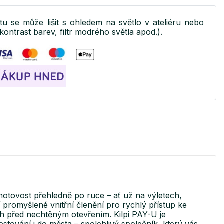
ktu se může lišit s ohledem na světlo v ateliéru nebo
kontrast barev, filtr modrého světla apod.).
hotovost přehledně po ruce – ať už na výletech,
promyšlené vnitřní členění pro rychlý přístup ke
 před nechtěným otevřením. Kilpi PAY-U je
cestování i do města – spolehlivý společník, který vás