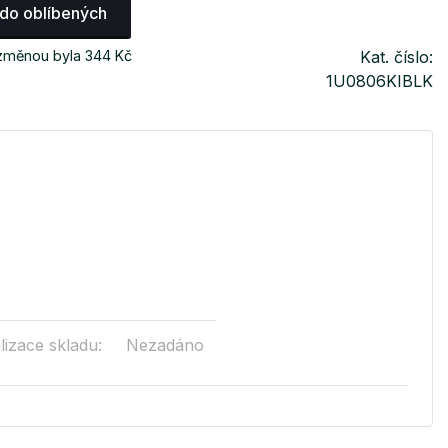
 do oblíbených
 změnou byla 344 Kč
Kat. číslo:
1U0806KIBLK
lizace skladu:
Nezadáno