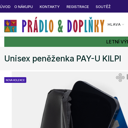
ÚVOD
O NÁKUPU
KONTAKTY
REGISTRACE
SOUTĚŽ
HLAVA
LETNÍ VÝ
Unisex peněženka PAY-U KILPI
NOVÁ KOLEKCE