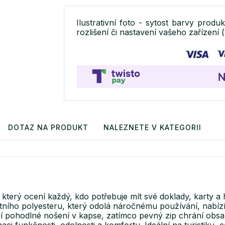
Ilustrativní foto - sytost barvy produ
rozlišení či nastavení vašeho zařízení (
DOTAZ NA PRODUKT
NALEZNETE V KATEGORII
který ocení každý, kdo potřebuje mít své doklady, karty a 
ního polyesteru, který odolá náročnému používání, nabízí 
ohodlné nošení v kapse, zatímco pevný zip chrání obsah
aci funkčnosti, odolnosti a komfortu. Ideální na turistiku, 