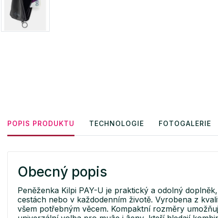
POPIS PRODUKTU
TECHNOLOGIE
FOTOGALERIE
Obecný popis
Peněženka Kilpi PAY-U je praktický a odolný doplněk, 
cestách nebo v každodenním životě. Vyrobena z kvalit
všem potřebným věcem. Kompaktní rozměry umožňují p
univerzální volba pro muže i ženy, kteří hledají kombin