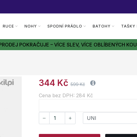
RUCE
NOHY
SPODNÍ PRÁDLO
BATOHY
TAŠKY
PRODEJ POKRAČUJE – VÍCE SLEV, VÍCE OBLÍBENÝCH KOU
344 Kč
599 Kč
Cena bez DPH: 284 Kč