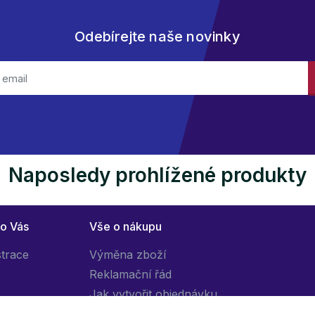
Odebírejte naše novinky
Naposledy prohlížené produkty
ro Vás
Vše o nákupu
strace
Výměna zboží
Reklamační řád
Jak vytvořit objednávku
Obchodní podmínky