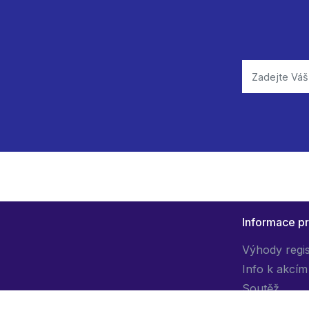
Informace p
Výhody regi
Info k akcím
Soutěž