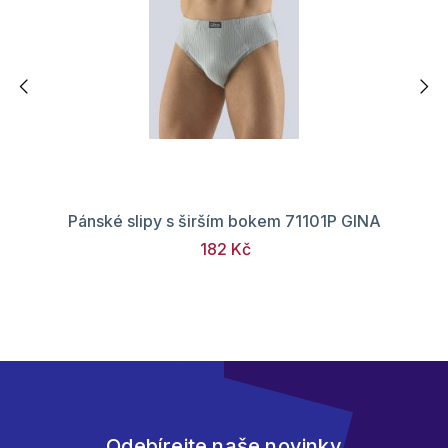
Pánské slipy s širším bokem 71101P GINA
182 Kč
Odebírejte naše novinky