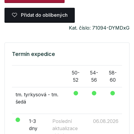
Přidat do oblíbených
Kat. číslo: 71094-DYMDxG
Termín expedice
50-
54-
58-
52
56
60
tm. tyrkysová - tm.
šedá
1-3
Poslední
06.08.2026
dny
aktualizace