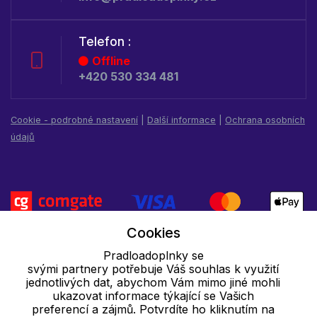
Telefon :
Offline
+420 530 334 481
Cookie - podrobné nastavení
|
Další informace
|
Ochrana osobních
údajů
Cookies
Pradloadoplnky se
svými partnery potřebuje Váš souhlas k využití
jednotlivých dat, abychom Vám mimo jiné mohli
ukazovat informace týkající se Vašich
preferencí a zájmů. Potvrdíte ho kliknutím na