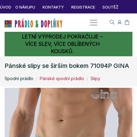
ÚVOD
O NÁKUPU
KONTAKTY
REGISTRACE
SOUTĚŽ
LETNÍ VÝPRODEJ POKRAČUJE –
VÍCE SLEV, VÍCE OBLÍBENÝCH
KOUSKŮ.
Pánské slipy se širším bokem 71094P GINA
Spodní prádlo
Pánské spodní prádlo
Slipy