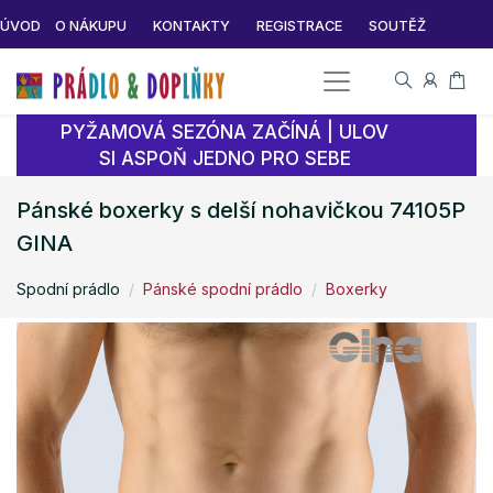
ÚVOD
O NÁKUPU
KONTAKTY
REGISTRACE
SOUTĚŽ
PYŽAMOVÁ SEZÓNA ZAČÍNÁ | ULOV
SI ASPOŇ JEDNO PRO SEBE
Pánské boxerky s delší nohavičkou 74105P
GINA
Spodní prádlo
Pánské spodní prádlo
Boxerky