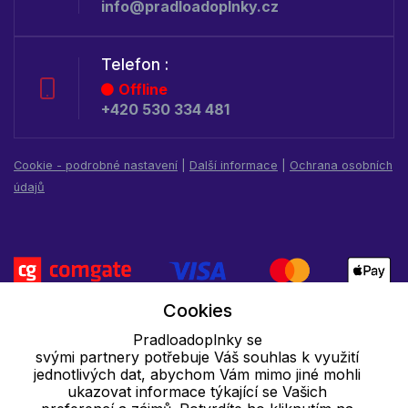
info@pradloadoplnky.cz
Telefon :
Offline
+420 530 334 481
Cookie - podrobné nastavení
|
Další informace
|
Ochrana osobních
údajů
Cookies
Pradloadoplnky se
svými partnery potřebuje Váš souhlas k využití
jednotlivých dat, abychom Vám mimo jiné mohli
ukazovat informace týkající se Vašich