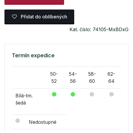
Přidat do oblíbených
Kat. číslo: 74105-MxBDxG
Termín expedice
50-
54-
58-
62-
52
56
60
64
Bílá-tm.
šedá
Nedostupné