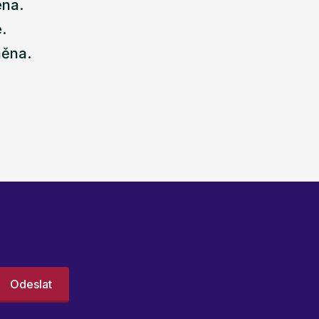
ena.
.
něna.