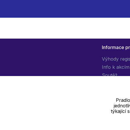
Informace p
Výhody regi
Info k akcím
Soutěž
Pradlo
jednot
Dodavatel
týkající
SOLEDO, s.r.o. IČ: 29298679
Nové sady 988/2, 60200 Brno