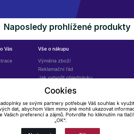
Naposledy prohlížené produkty
ro Vás
Vše o nákupu
strace
Výměna zboží
Reklamační řád
Jak vytvořit objednávku
Obchodní podmínky
Cookies
Doprava
adoplnky se svými partnery potřebuje Váš souhlas k využit
livých dat, abychom Vám mimo jiné mohli ukazovat informa
E-mail
 se Vašich preferencí a zájmů. Potvrdíte ho kliknutím na tlačí
„OK“.
Online
info@pradloadoplnky.cz