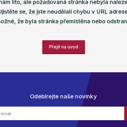
nám líto, ale požadovaná stránka nebyla nalez
Ujistěte se, že jste neudělali chybu v URL adrese
ožné, že byla stránka přemístěna nebo odstra
Přejít na úvod
Odebírejte naše novinky