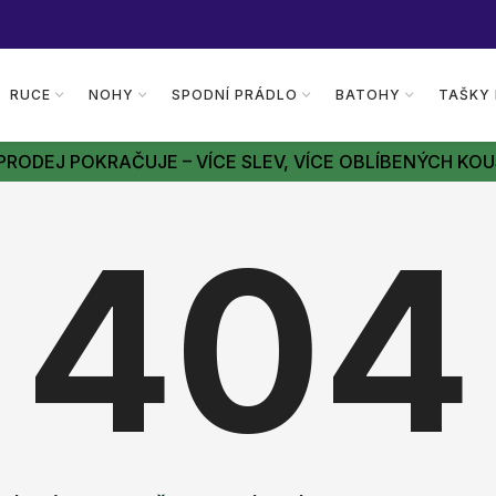
RUCE
NOHY
SPODNÍ PRÁDLO
BATOHY
TAŠKY
PRODEJ POKRAČUJE – VÍCE SLEV, VÍCE OBLÍBENÝCH KOU
404