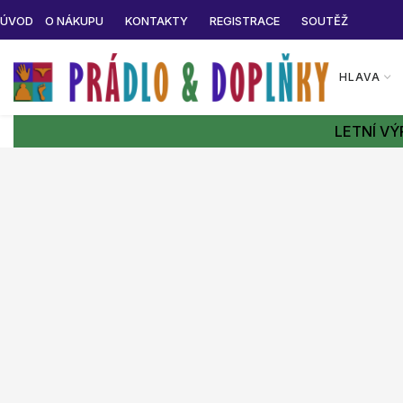
ÚVOD
O NÁKUPU
KONTAKTY
REGISTRACE
SOUTĚŽ
HLAVA
LETNÍ VÝ