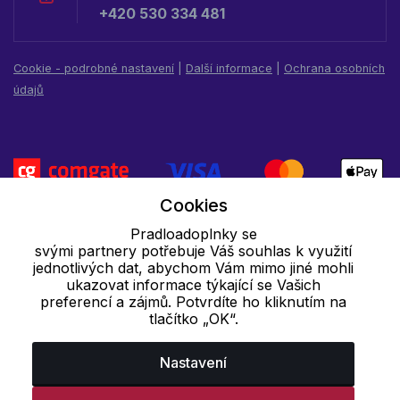
+420 530 334 481
Cookie - podrobné nastavení
|
Další informace
|
Ochrana osobních
údajů
Cookies
Pradloadoplnky se
svými partnery potřebuje Váš souhlas k využití
jednotlivých dat, abychom Vám mimo jiné mohli
ukazovat informace týkající se Vašich
preferencí a zájmů. Potvrdíte ho kliknutím na
tlačítko „OK“.
Nastavení