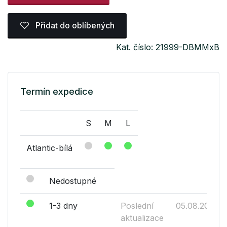
Přidat do oblíbených
Kat. číslo: 21999-DBMMxB
Termín expedice
S
M
L
Atlantic-bílá
Nedostupné
1-3 dny
Poslední
05.08.2026
aktualizace