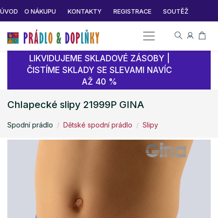
ÚVOD
O NÁKUPU
KONTAKTY
REGISTRACE
SOUTĚŽ
LIKVIDUJEME SKLADOVÉ ZÁSOBY |
ČISTÍME SKLADY SE SLEVAMI NAVÍC
AŽ 40 %
Chlapecké slipy 21999P GINA
Spodní prádlo
Dětské spodní prádlo
Slipy