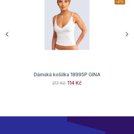
-47%
Dámská košilka 18995P GINA
114 Kč
217 Kč