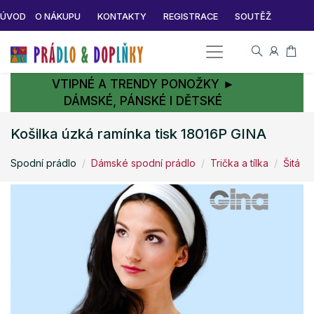
ÚVOD
O NÁKUPU
KONTAKTY
REGISTRACE
SOUTĚŽ
VTIPNÉ A TRENDY PONOŽKY ►
DÁMSKÉ, PÁNSKÉ I DĚTSKÉ
Košilka úzká ramínka tisk 18016P GINA
Spodní prádlo
Dámské spodní prádlo
Trička a tílka
Šitá