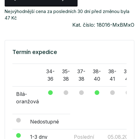
Nejvýhodnější cena za posledních 30 dní před změnou byla
47 Kč
Kat. číslo: 18016-MxBMxO
Termín expedice
34-
35-
37-
38-
38-
39-
36
38
38
40
41
41
Bílá-
oranžová
Nedostupné
1-3 dny
Poslední
05.08.2026