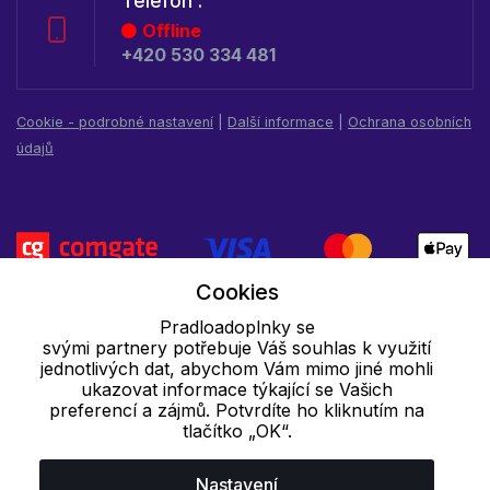
Telefon :
Offline
+420 530 334 481
Cookie - podrobné nastavení
|
Další informace
|
Ochrana osobních
údajů
Cookies
Pradloadoplnky se
svými partnery potřebuje Váš souhlas k využití
jednotlivých dat, abychom Vám mimo jiné mohli
ukazovat informace týkající se Vašich
preferencí a zájmů. Potvrdíte ho kliknutím na
tlačítko „OK“.
Nastavení