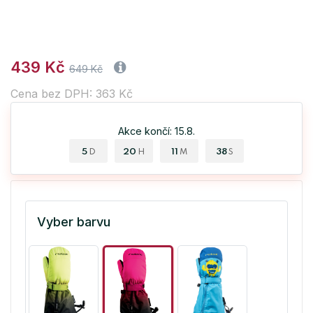
439 Kč
649 Kč
Cena bez DPH: 363 Kč
Akce končí: 15.8.
5
20
11
37
D
H
M
S
Vyber barvu