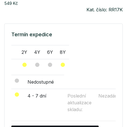
549 Kč
Kat. číslo: RR17K
Termín expedice
2Y
4Y
6Y
8Y
Nedostupné
4 - 7 dní
Poslední
Nezadáno
aktualizace
skladu: