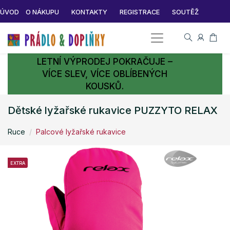
ÚVOD
O NÁKUPU
KONTAKTY
REGISTRACE
SOUTĚŽ
LETNÍ VÝPRODEJ POKRAČUJE –
VÍCE SLEV, VÍCE OBLÍBENÝCH
KOUSKŮ.
Dětské lyžařské rukavice PUZZYTO RELAX
Ruce
Palcové lyžařské rukavice
EXTRA