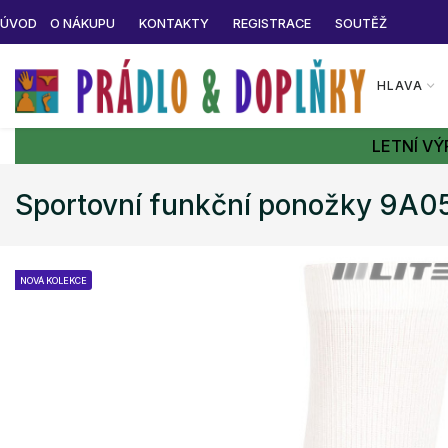
ÚVOD
O NÁKUPU
KONTAKTY
REGISTRACE
SOUTĚŽ
HLAVA
LETNÍ VÝ
Sportovní funkční ponožky 9A0
NOVÁ KOLEKCE