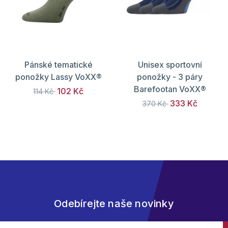
Pánské tematické
Unisex sportovní
ponožky Lassy VoXX®
ponožky - 3 páry
Barefootan VoXX®
102 Kč
114 Kč
333 Kč
370 Kč
Odebírejte naše novinky