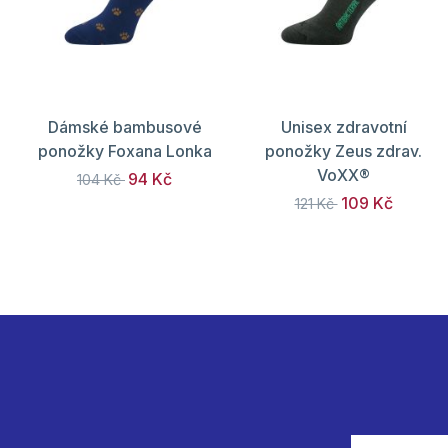
Dámské bambusové
Unisex zdravotní
ponožky Foxana Lonka
ponožky Zeus zdrav.
VoXX®
94 Kč
104 Kč
109 Kč
121 Kč