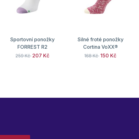
Sportovní ponožky
Silné froté ponožky
FORREST R2
Cortina VoXX®
207 Kč
150 Kč
259 Kč
168 Kč