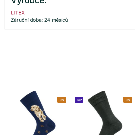
Výrobce:
LITEX
Záruční doba: 24 měsíců
-9%
TOP
-9%