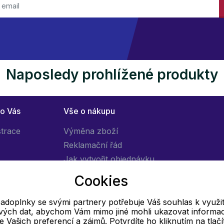
Naposledy prohlížené produkty
ro Vás
Vše o nákupu
strace
Výměna zboží
Reklamační řád
Jak vytvořit objednávku
Obchodní podmínky
Cookies
Doprava
adoplnky se svými partnery potřebuje Váš souhlas k využit
livých dat, abychom Vám mimo jiné mohli ukazovat informa
E-mail
 se Vašich preferencí a zájmů. Potvrdíte ho kliknutím na tlačí