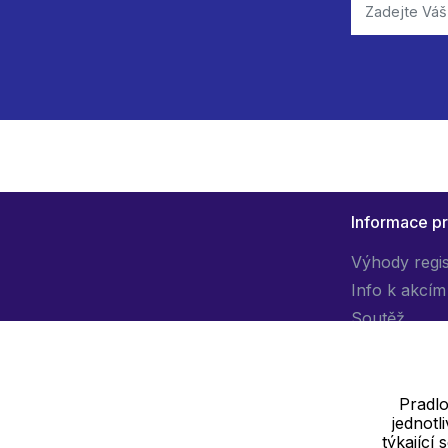
Informace p
Výhody regi
Info k akcím
Soutěž
Pradlo
jednot
Dodavatel
týkající