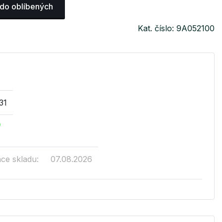
 do oblíbených
Kat. číslo: 9A052100
31
ace skladu:
07.08.2026