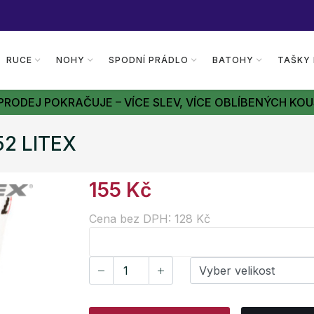
RUCE
NOHY
SPODNÍ PRÁDLO
BATOHY
TAŠKY
PRODEJ POKRAČUJE – VÍCE SLEV, VÍCE OBLÍBENÝCH KOU
52 LITEX
155 Kč
Cena bez DPH: 128 Kč