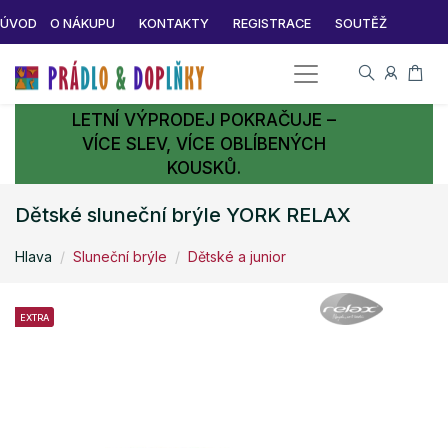
ÚVOD
O NÁKUPU
KONTAKTY
REGISTRACE
SOUTĚŽ
LETNÍ VÝPRODEJ POKRAČUJE –
VÍCE SLEV, VÍCE OBLÍBENÝCH
KOUSKŮ.
Dětské sluneční brýle YORK RELAX
Hlava
Sluneční brýle
Dětské a junior
EXTRA