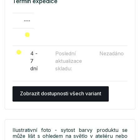
Termín expedice
---
4 -
Poslední
Nezadáno
7
aktualizace
dní
skladu:
Zobrazit dostupnosti všech variant
Ilustrativní foto - sytost barvy produktu se
může lišit s ohledem na světlo v ateliéru nebo