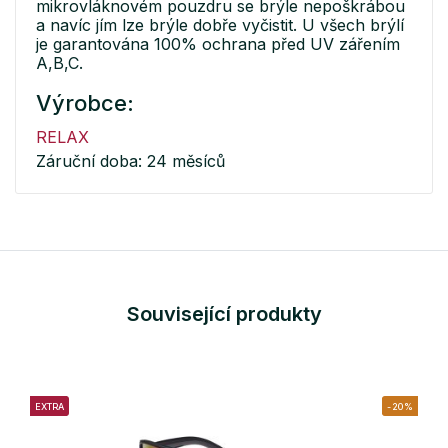
mikrovláknovém pouzdru se brýle nepoškrábou
a navíc jím lze brýle dobře vyčistit. U všech brýlí
je garantována 100% ochrana před UV zářením
A,B,C.
Výrobce:
RELAX
Záruční doba: 24 měsíců
Související produkty
EXTRA
-20%