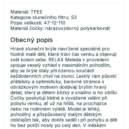
Materiál: TPEE
Kategorie slunečního filtru: S3
Popis velikosti: 47-12-110
Materiál čočky: nárazuvzdorný polykarbonát
Obecný popis
Hravé sluneční brýle navržené speciálně pro
hodně malé děti, které tráví čas venku a objevují
svět kolem sebe. RELAX Meleda v provedení
spojuje veselý vzhled s maximálním pohodlím,
aby se brýle staly přirozenou součástí
každodenních chvil na slunci. Lesklý rám působí
přátelsky a optimisticky, barevné stranice s
obrázkovým motivem dodávají brýlím hravý
detail, který je dětem blízký a snadno si ho oblíbí.
Čočky poskytují klidné a vyvážené vidění při
pobytu venku, ať už na hřišti, na procházce
nebo na rodinném výletě. Model je lehký,
pohodlný a přizpůsobený malým dětským
obličejům tak, aby dobře seděl i při pohybu a děti
ho bez potíží nosily po celý den. V měkkém