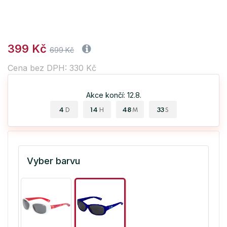
399 Kč
699 Kč
Cena bez DPH: 330 Kč
Akce končí: 12.8.
4
14
48
33
D
H
M
S
Vyber barvu