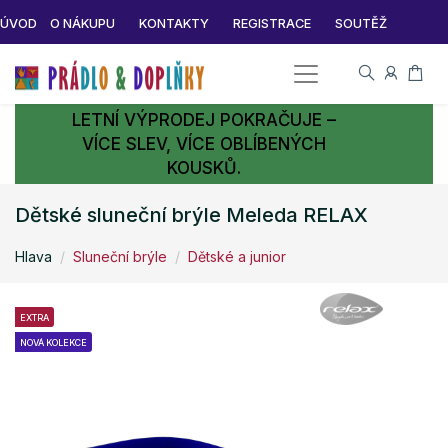
ÚVOD
O NÁKUPU
KONTAKTY
REGISTRACE
SOUTĚŽ
LETNÍ VÝPRODEJ POKRAČUJE –
VÍCE SLEV, VÍCE OBLÍBENÝCH
KOUSKŮ.
Dětské sluneční brýle Meleda RELAX
Hlava
Sluneční brýle
Dětské a junior
EXTRA
NOVÁ KOLEKCE