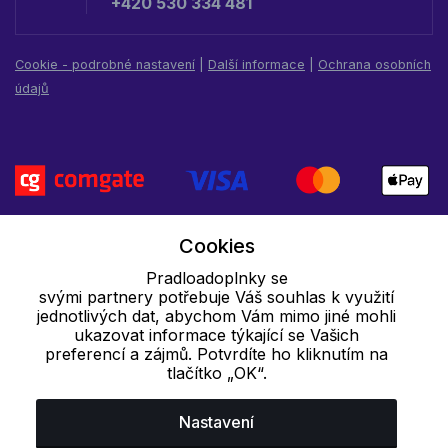
+420 530 334 481
Cookie - podrobné nastavení
|
Další informace
|
Ochrana osobních
údajů
Cookies
Pradloadoplnky se
svými partnery potřebuje Váš souhlas k využití
jednotlivých dat, abychom Vám mimo jiné mohli
ukazovat informace týkající se Vašich
preferencí a zájmů. Potvrdíte ho kliknutím na
tlačítko „OK“.
Nastavení