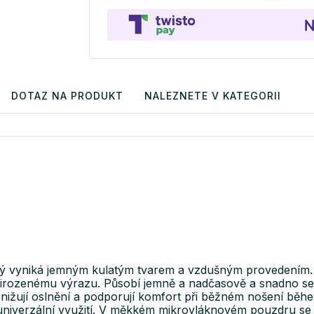
DOTAZ NA PRODUKT
NALEZNETE V KATEGORII
erý vyniká jemným kulatým tvarem a vzdušným provedením. 
přirozenému výrazu. Působí jemně a nadčasově a snadno s
, snižují oslnění a podporují komfort při běžném nošení běh
a univerzální využití. V měkkém mikrovláknovém pouzdru se