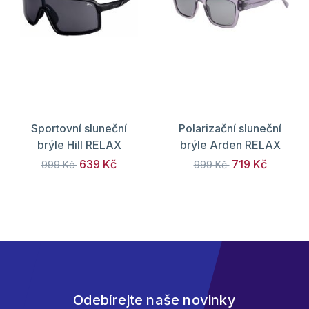
Sportovní sluneční
Polarizační sluneční
brýle Hill RELAX
brýle Arden RELAX
639 Kč
719 Kč
999 Kč
999 Kč
Odebírejte naše novinky