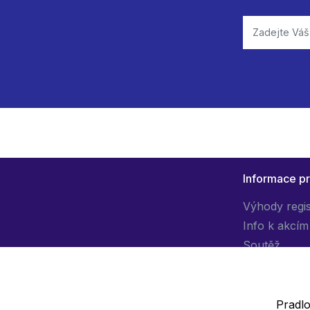
Informace p
Výhody regi
Info k akcím
Soutěž
Pradlo