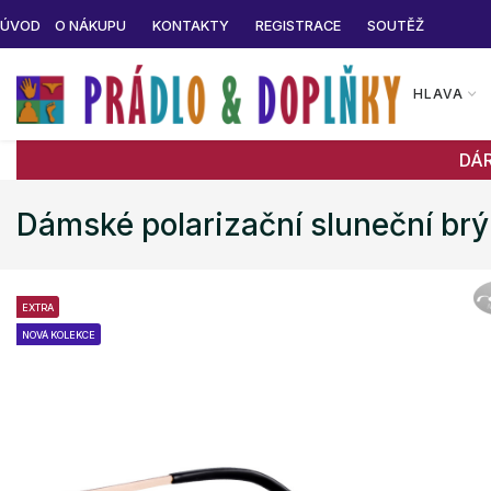
ÚVOD
O NÁKUPU
KONTAKTY
REGISTRACE
SOUTĚŽ
HLAVA
DÁ
Dámské polarizační sluneční br
EXTRA
NOVÁ KOLEKCE