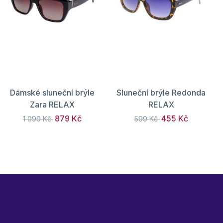
Dámské sluneční brýle
Sluneční brýle Redonda
Zara RELAX
RELAX
879 Kč
455 Kč
1 099 Kč
599 Kč