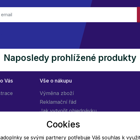
Naposledy prohlížené produkty
ro Vás
Vše o nákupu
strace
Výměna zboží
Reklamační řád
Jak vytvořit objednávku
Obchodní podmínky
Cookies
Doprava
adoplnky se svými partnery potřebuje Váš souhlas k využit