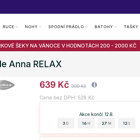
RUCE
NOHY
SPODNÍ PRÁDLO
BATOHY
TAŠKY
RKOVÉ ŠEKY NA VÁNOCE V HODNOTÁCH 200 - 2000 KČ
ýle Anna RELAX
639 Kč
999 Kč
Cena bez DPH: 528 Kč
Akce končí: 12.8.
3
16
27
11
D
H
M
S