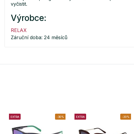
vyčistit.
Výrobce:
RELAX
Záruční doba: 24 měsíců
EXTRA
-30%
EXTRA
-20%