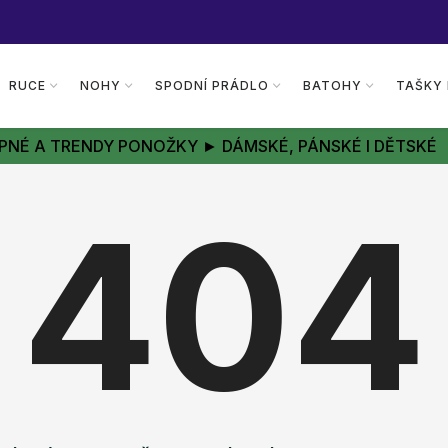
RUCE
NOHY
SPODNÍ PRÁDLO
BATOHY
TAŠKY
PNÉ A TRENDY PONOŽKY ► DÁMSKÉ, PÁNSKÉ I DĚTSKÉ
404