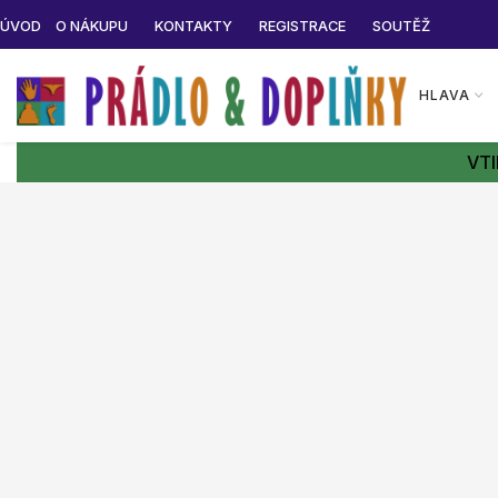
ÚVOD
O NÁKUPU
KONTAKTY
REGISTRACE
SOUTĚŽ
HLAVA
VTI