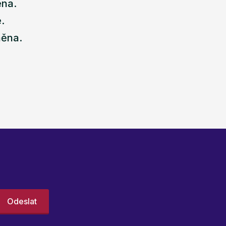
ena.
.
něna.