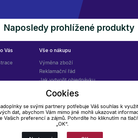
Naposledy prohlížené produkty
ro Vás
Vše o nákupu
strace
Výměna zboží
Reklamační řád
Jak vytvořit objednávku
Obchodní podmínky
Cookies
Doprava
adoplnky se svými partnery potřebuje Váš souhlas k využit
livých dat, abychom Vám mimo jiné mohli ukazovat informa
E-mail
 se Vašich preferencí a zájmů. Potvrdíte ho kliknutím na tlačí
„OK“.
Online
info@pradloadoplnky.cz