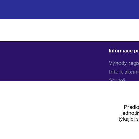
Informace p
Výhody regi
Info k akcím
Soutěž
Pradlo
jednot
Dodavatel
týkající
SOLEDO, s.r.o. IČ: 29298679
Nové sady 988/2, 60200 Brno