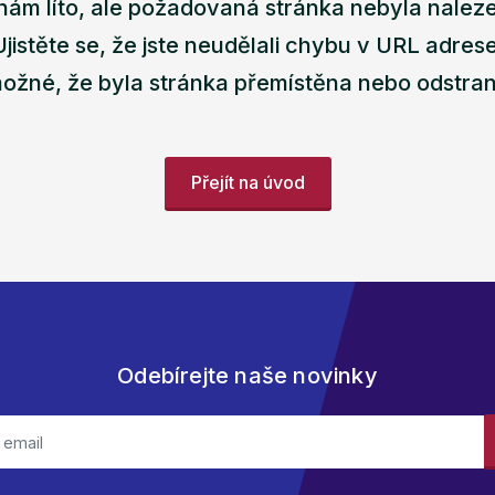
nám líto, ale požadovaná stránka nebyla nalez
Ujistěte se, že jste neudělali chybu v URL adrese
ožné, že byla stránka přemístěna nebo odstra
Přejít na úvod
Odebírejte naše novinky