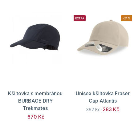
EXTRA
-21%
Kšiltovka s membránou
Unisex kšiltovka Fraser
BURBAGE DRY
Cap Atlantis
Trekmates
283 Kč
362 Kč
670 Kč