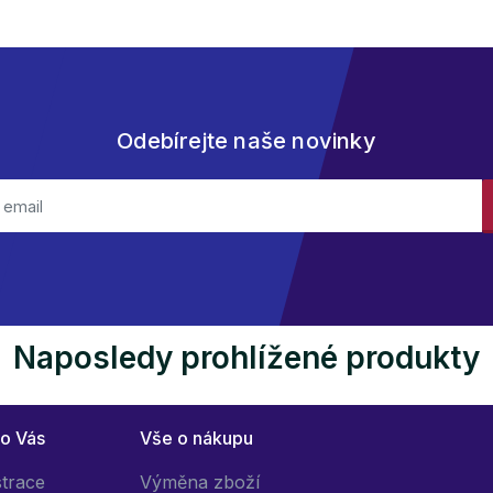
Odebírejte naše novinky
Naposledy prohlížené produkty
ro Vás
Vše o nákupu
strace
Výměna zboží