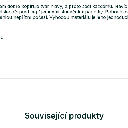
m dobře kopíruje tvar hlavy, a proto sedí každému. Navíc l
dětské oči před nepříjemnými slunečními paprsky. Pohodlnost
náhlou nepřízní počasí. Výhodou materiálu je jeho jednodu
pu
Související produkty