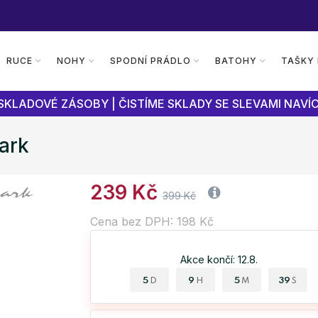
RUCE
NOHY
SPODNÍ PRÁDLO
BATOHY
TAŠKY
SKLADOVÉ ZÁSOBY | ČISTÍME SKLADY SE SLEVAMI NAVÍC
ark
239 Kč
399 Kč
Cena bez DPH: 198 Kč
Akce končí: 12.8.
5
9
5
38
D
H
M
S