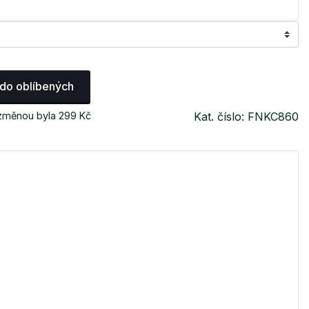
 do oblíbených
 změnou byla 299 Kč
Kat. číslo: FNKC860