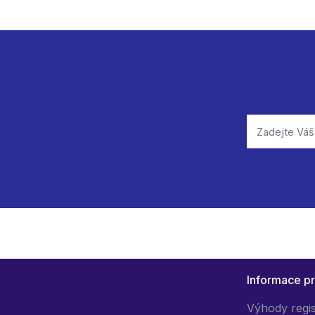
Informace p
Výhody regi