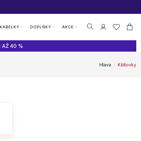
 KABELKY
DOPLŇKY
AKCE
 AŽ 40 %
Hlava
Kšiltovky