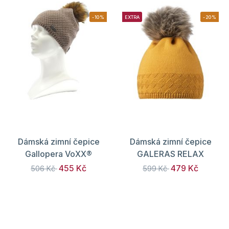
-10%
EXTRA
-20%
Dámská zimní čepice
Dámská zimní čepice
Gallopera VoXX®
GALERAS RELAX
455 Kč
479 Kč
506 Kč
599 Kč