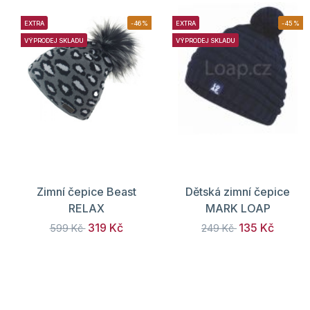
EXTRA
-46%
EXTRA
-45%
VÝPRODEJ SKLADU
VÝPRODEJ SKLADU
Zimní čepice Beast
Dětská zimní čepice
RELAX
MARK LOAP
319 Kč
135 Kč
599 Kč
249 Kč