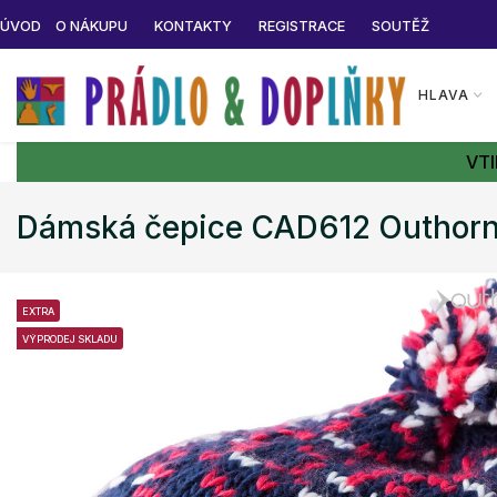
ÚVOD
O NÁKUPU
KONTAKTY
REGISTRACE
SOUTĚŽ
HLAVA
VTI
Dámská čepice CAD612 Outhor
EXTRA
VÝPRODEJ SKLADU