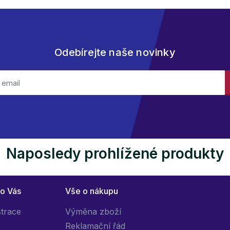
Odebírejte naše novinky
Naposledy prohlížené produkty
ro Vás
Vše o nákupu
strace
Výměna zboží
Reklamační řád