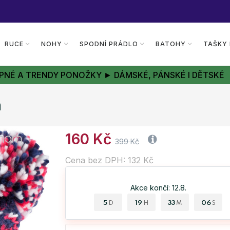
RUCE
NOHY
SPODNÍ PRÁDLO
BATOHY
TAŠKY
PNÉ A TRENDY PONOŽKY ► DÁMSKÉ, PÁNSKÉ I DĚTSKÉ
n
160 Kč
399 Kč
Cena bez DPH: 132 Kč
Akce končí: 12.8.
5
19
33
05
D
H
M
S