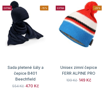
EXTRA
-15%
EXTRA
-25%
Sada pletené šály a
Unisex zimní čepice
čepice B401
FERR ALPINE PRO
Beechfield
149 Kč
199 Kč
470 Kč
554 Kč