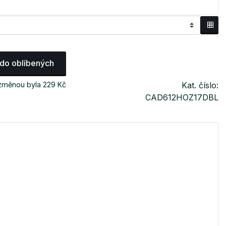
 do oblíbených
 změnou byla 229 Kč
Kat. číslo:
CAD612HOZ17DBL