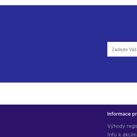
Informace p
Výhody regi
Info k akcím