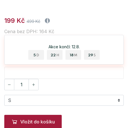
199 Kč
499 Kč
Cena bez DPH: 164 Kč
Akce končí: 12.8.
5
22
18
28
D
H
M
S
Vložit do košíku