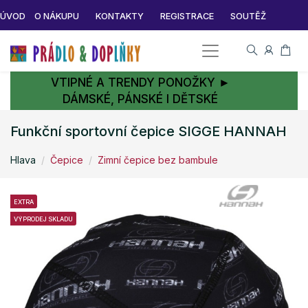
ÚVOD
O NÁKUPU
KONTAKTY
REGISTRACE
SOUTĚŽ
VTIPNÉ A TRENDY PONOŽKY ►
DÁMSKÉ, PÁNSKÉ I DĚTSKÉ
Funkční sportovní čepice SIGGE HANNAH
Hlava
Čepice
Zimní čepice bez bambule
EXTRA
VÝPRODEJ SKLADU