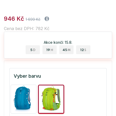
946 Kč
1 699 Kč
Cena bez DPH: 782 Kč
Akce končí: 15.8.
5
19
45
12
D
H
M
S
Vyber barvu