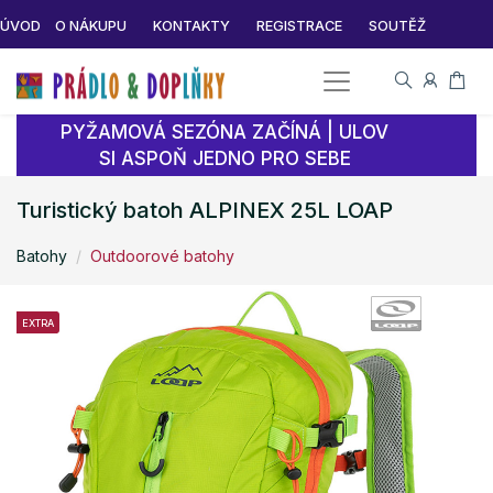
ÚVOD
O NÁKUPU
KONTAKTY
REGISTRACE
SOUTĚŽ
PYŽAMOVÁ SEZÓNA ZAČÍNÁ | ULOV
SI ASPOŇ JEDNO PRO SEBE
Turistický batoh ALPINEX 25L LOAP
Batohy
Outdoorové batohy
EXTRA