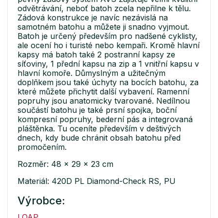
odvětrávání, neboť batoh zcela nepřilne k tělu.
Zádová konstrukce je navíc nezávislá na
samotném batohu a můžete ji snadno vyjmout.
Batoh je určený především pro nadšené cyklisty,
ale ocení ho i turisté nebo kempaři. Kromě hlavní
kapsy má batoh také 2 postranní kapsy ze
síťoviny, 1 přední kapsu na zip a 1 vnitřní kapsu v
hlavní komoře. Důmyslným a užitečným
doplňkem jsou také úchyty na bocích batohu, za
které můžete přichytit další vybavení. Ramenní
popruhy jsou anatomicky tvarované. Nedílnou
součástí batohu je také prsní spojka, boční
kompresní popruhy, bederní pás a integrovaná
pláštěnka. Tu oceníte především v deštivých
dnech, kdy bude chránit obsah batohu před
promočením.
Rozměr: 48 x 29 x 23 cm
Materiál: 420D PL Diamond-Check RS, PU
Výrobce:
LOAP