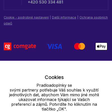
+420 530 334 481
Cookie - podrobné nastavení
|
Další informace
|
Ochrana osobních
údajů
Cookies
Pradloadoplnky se
svými partnery potřebuje Váš souhlas k využití
jednotlivých dat, abychom Vám mimo jiné mohli
ukazovat informace týkající se Vašich
preferencí a zájmů. Potvrdíte ho kliknutím na
tlačítko „OK“.