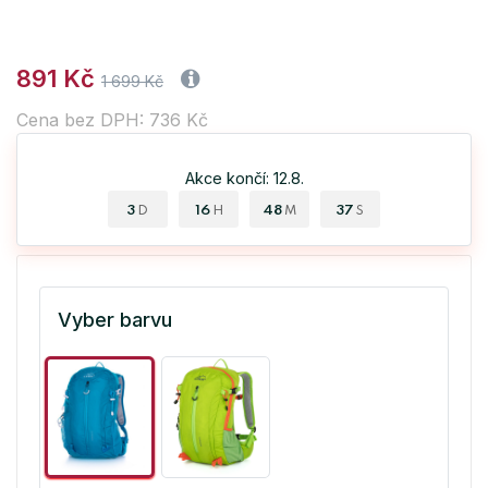
891 Kč
1 699 Kč
Cena bez DPH: 736 Kč
Akce končí: 12.8.
3
16
48
37
D
H
M
S
Vyber barvu