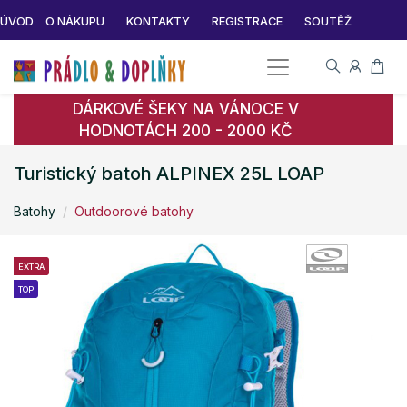
ÚVOD
O NÁKUPU
KONTAKTY
REGISTRACE
SOUTĚŽ
DÁRKOVÉ ŠEKY NA VÁNOCE V
HODNOTÁCH 200 - 2000 KČ
Turistický batoh ALPINEX 25L LOAP
Batohy
Outdoorové batohy
EXTRA
TOP