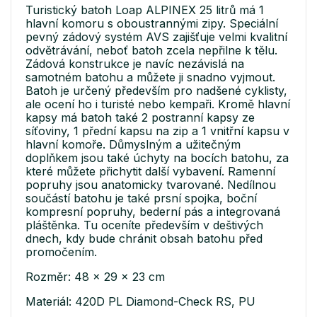
Turistický batoh Loap ALPINEX 25 litrů má 1
hlavní komoru s oboustrannými zipy. Speciální
pevný zádový systém AVS zajišťuje velmi kvalitní
odvětrávání, neboť batoh zcela nepřilne k tělu.
Zádová konstrukce je navíc nezávislá na
samotném batohu a můžete ji snadno vyjmout.
Batoh je určený především pro nadšené cyklisty,
ale ocení ho i turisté nebo kempaři. Kromě hlavní
kapsy má batoh také 2 postranní kapsy ze
síťoviny, 1 přední kapsu na zip a 1 vnitřní kapsu v
hlavní komoře. Důmyslným a užitečným
doplňkem jsou také úchyty na bocích batohu, za
které můžete přichytit další vybavení. Ramenní
popruhy jsou anatomicky tvarované. Nedílnou
součástí batohu je také prsní spojka, boční
kompresní popruhy, bederní pás a integrovaná
pláštěnka. Tu oceníte především v deštivých
dnech, kdy bude chránit obsah batohu před
promočením.
Rozměr: 48 x 29 x 23 cm
Materiál: 420D PL Diamond-Check RS, PU