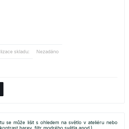
lizace skladu:
Nezadáno
ktu se může lišit s ohledem na světlo v ateliéru nebo
kontrast barev, filtr modrého světla apod.).