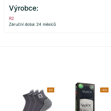
Výrobce:
R2
Záruční doba: 24 měsíců
-9%
-10%