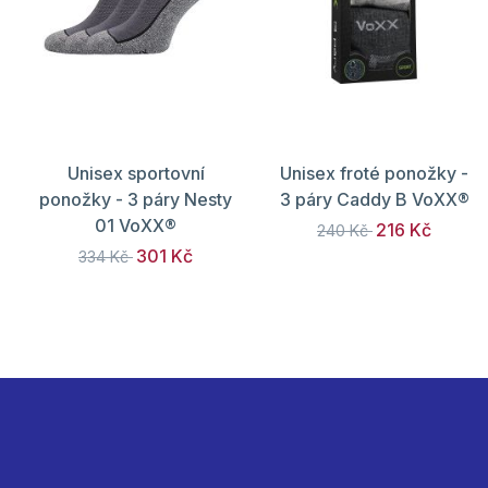
Unisex sportovní
Unisex froté ponožky -
ponožky - 3 páry Nesty
3 páry Caddy B VoXX®
01 VoXX®
216 Kč
240 Kč
301 Kč
334 Kč