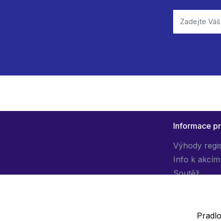
Informace p
Výhody regi
Info k akcím
Soutěž
Pradlo