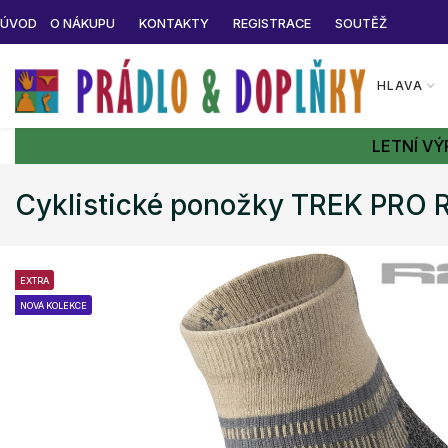
ÚVOD
O NÁKUPU
KONTAKTY
REGISTRACE
SOUTĚŽ
HLAVA
LETNÍ VÝ
Cyklistické ponožky TREK PRO 
EXTRA
NOVÁ KOLEKCE