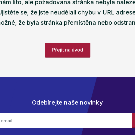
nám líto, ale požadovaná stránka nebyla nalez
Ujistěte se, že jste neudělali chybu v URL adrese
ožné, že byla stránka přemístěna nebo odstra
Přejít na úvod
Odebírejte naše novinky