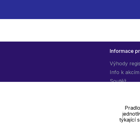
Informace p
Výhody regi
Info k akcím
Soutěž
Pradlo
jednot
Dodavatel
týkající
SOLEDO, s.r.o. IČ: 29298679
Nové sady 988/2, 60200 Brno