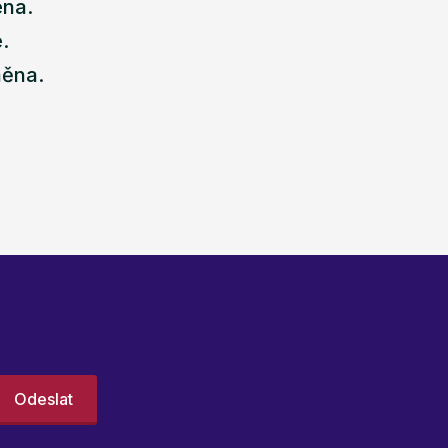
ena.
.
něna.