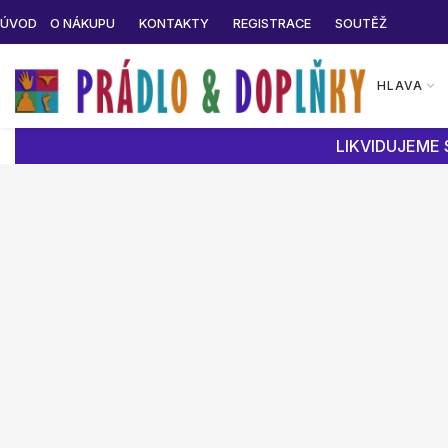
ÚVOD
O NÁKUPU
KONTAKTY
REGISTRACE
SOUTĚŽ
HLAVA
LIKVIDUJEME 