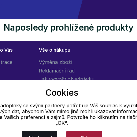
Naposledy prohlížené produkty
ro Vás
Vše o nákupu
strace
Výměna zboží
Reklamační řád
Jak vytvořit objednávku
Obchodní podmínky
Cookies
Doprava
adoplnky se svými partnery potřebuje Váš souhlas k využit
livých dat, abychom Vám mimo jiné mohli ukazovat informa
E-mail
 se Vašich preferencí a zájmů. Potvrdíte ho kliknutím na tlačí
„OK“.
Online
info@pradloadoplnky.cz